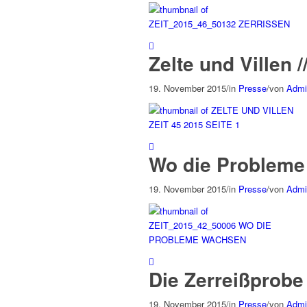
Zelte und Villen /
19. November 2015
/
in
Presse
/
von
Admi
Wo die Probleme 
19. November 2015
/
in
Presse
/
von
Admi
Die Zerreißprobe 
19. November 2015
/
in
Presse
/
von
Admi