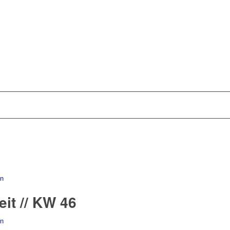
n
eit // KW 46
n