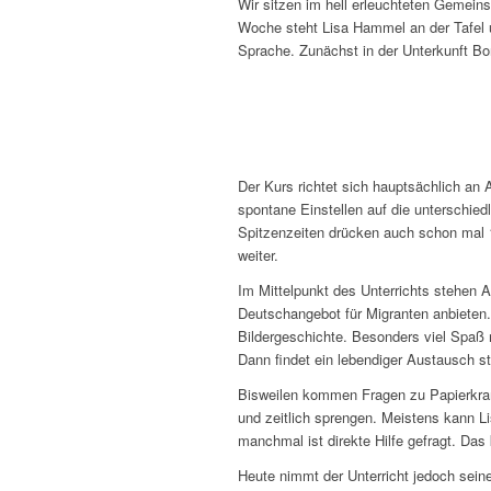
Wir sitzen im hell erleuchteten Gemein
Woche steht Lisa Hammel an der Tafel un
Sprache. Zunächst in der Unterkunft Bor
Der Kurs richtet sich hauptsächlich an
spontane Einstellen auf die unterschie
Spitzenzeiten drücken auch schon mal 1
weiter.
Im Mittelpunkt des Unterrichts stehen Al
Deutschangebot für Migranten anbieten.
Bildergeschichte. Besonders viel Spaß
Dann findet ein lebendiger Austausch sta
Bisweilen kommen Fragen zu Papierkra
und zeitlich sprengen. Meistens kann L
manchmal ist direkte Hilfe gefragt. Da
Heute nimmt der Unterricht jedoch seine