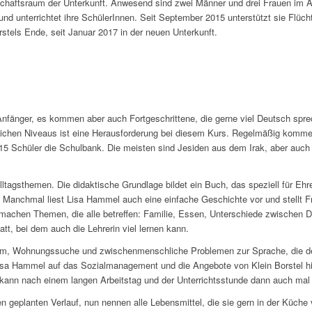
schaftsraum der Unterkunft. Anwesend sind zwei Männer und drei Frauen im A
d unterrichtet ihre SchülerInnen. Seit September 2015 unterstützt sie Flücht
stels Ende, seit Januar 2017 in der neuen Unterkunft.
 Anfänger, es kommen aber auch Fortgeschrittene, die gerne viel Deutsch sp
dlichen Niveaus ist eine Herausforderung bei diesem Kurs. Regelmäßig komme
5 Schüler die Schulbank. Die meisten sind Jesiden aus dem Irak, aber auch E
ltagsthemen. Die didaktische Grundlage bildet ein Buch, das speziell für Ehren
 Manchmal liest Lisa Hammel auch eine einfache Geschichte vor und stellt Fr
 machen Themen, die alle betreffen: Familie, Essen, Unterschiede zwischen 
tt, bei dem auch die Lehrerin viel lernen kann.
m, Wohnungssuche und zwischenmenschliche Problemen zur Sprache, die den
isa Hammel auf das Sozialmanagement und die Angebote von Klein Borstel hil
s kann nach einem langen Arbeitstag und der Unterrichtsstunde dann auch ma
n geplanten Verlauf, nun nennen alle Lebensmittel, die sie gern in der Küche