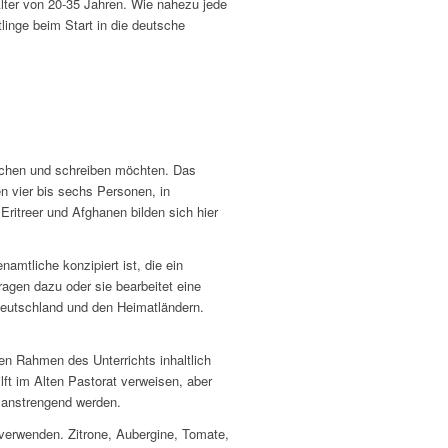
lter von 20-35 Jahren. Wie nahezu jede
linge beim Start in die deutsche
rechen und schreiben möchten. Das
n vier bis sechs Personen, in
ritreer und Afghanen bilden sich hier
amtliche konzipiert ist, die ein
agen dazu oder sie bearbeitet eine
Deutschland und den Heimatländern.
 Rahmen des Unterrichts inhaltlich
ft im Alten Pastorat verweisen, aber
l anstrengend werden.
 verwenden. Zitrone, Aubergine, Tomate,